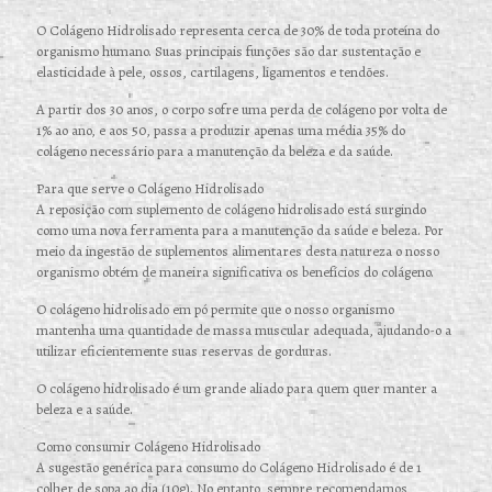
O Colágeno Hidrolisado representa cerca de 30% de toda proteína do
organismo humano. Suas principais funções são dar sustentação e
elasticidade à pele, ossos, cartilagens, ligamentos e tendões.
A partir dos 30 anos, o corpo sofre uma perda de colágeno por volta de
1% ao ano, e aos 50, passa a produzir apenas uma média 35% do
colágeno necessário para a manutenção da beleza e da saúde.
Para que serve o Colágeno Hidrolisado
A reposição com suplemento de colágeno hidrolisado está surgindo
como uma nova ferramenta para a manutenção da saúde e beleza. Por
meio da ingestão de suplementos alimentares desta natureza o nosso
organismo obtém de maneira significativa os benefícios do colágeno.
O colágeno hidrolisado em pó permite que o nosso organismo
mantenha uma quantidade de massa muscular adequada, ajudando-o a
utilizar eficientemente suas reservas de gorduras.
O colágeno hidrolisado é um grande aliado para quem quer manter a
beleza e a saúde.
Como consumir Colágeno Hidrolisado
A sugestão genérica para consumo do Colágeno Hidrolisado é de 1
colher de sopa ao dia (10g). No entanto, sempre recomendamos