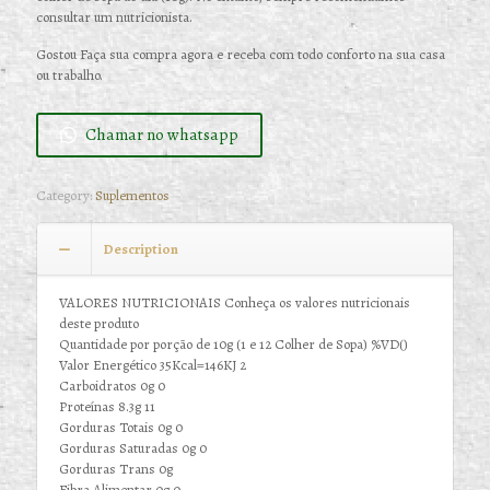
consultar um nutricionista.
Gostou Faça sua compra agora e receba com todo conforto na sua casa
ou trabalho.
Chamar no whatsapp
Category:
Suplementos
Description
VALORES NUTRICIONAIS Conheça os valores nutricionais
deste produto
Quantidade por porção de 10g (1 e 12 Colher de Sopa) %VD()
Valor Energético 35Kcal=146KJ 2
Carboidratos 0g 0
Proteínas 8.3g 11
Gorduras Totais 0g 0
Gorduras Saturadas 0g 0
Gorduras Trans 0g
Fibra Alimentar 0g 0