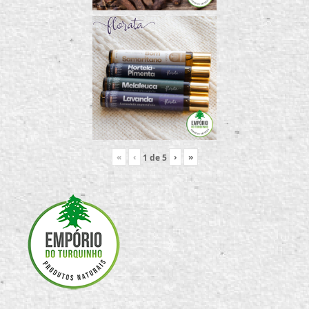
«
‹
›
»
1
de
5